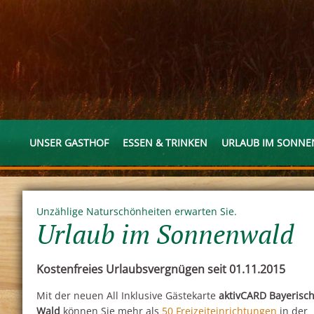
UNSER GASTHOF
ESSEN & TRINKEN
URLAUB IM SONN
Unzählige Naturschönheiten erwarten Sie.
Urlaub im Sonnenwald
Kostenfreies Urlaubsvergnügen seit 01.11.2015
Mit der neuen All Inklusive Gästekarte
aktivCARD Bayerisc
Wald
können Sie mehr als
50 Freizeiteinrichtungen
in der