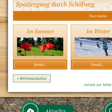
Spaziergang durch Schöfweg
Tour starten
Im Sommer
Im Winter
Details...
Details...
«
Wirtshauskultur
zurück zur Seite:
Aktuelles